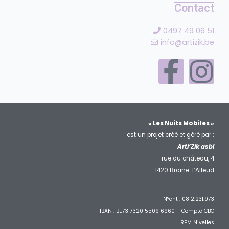
Contact
0497 49 06 51
info@artizik.be
« Les Nuits Mobiles »
est un projet créé et géré par :
Arti’Zik asbl
rue du château, 4
1420 Braine-l’Alleud
N°ent : 0812.231.973
IBAN : BE73 7320 5509 6960 – Compte CBC
RPM Nivelles